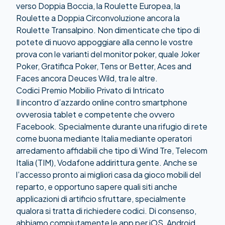
verso Doppia Boccia, la Roulette Europea, la
Roulette a Doppia Circonvoluzione ancora la
Roulette Transalpino. Non dimenticate che tipo di
potete di nuovo appoggiare alla cenno le vostre
prova con le varianti del monitor poker, quale Joker
Poker, Gratifica Poker, Tens or Better, Aces and
Faces ancora Deuces Wild, tra le altre.
Codici Premio Mobilio Privato di Intricato
Il incontro d’azzardo online contro smartphone
ovverosia tablet e competente che ovvero
Facebook. Specialmente durante una rifugio di rete
come buona mediante Italia mediante operatori
arredamento affidabili che tipo di Wind Tre, Telecom
Italia (TIM), Vodafone addirittura gente. Anche se
l’accesso pronto ai migliori casa da gioco mobili del
reparto, e opportuno sapere quali siti anche
applicazioni di artificio sfruttare, specialmente
qualora si tratta di richiedere codici. Di consenso,
abbiamo compiutamente le app per iOS, Android