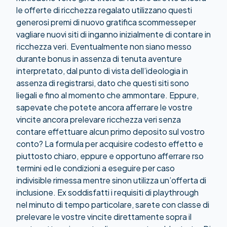
le offerte di ricchezza regalato utilizzano questi
generosi premi di nuovo gratifica scommesseper
vagliare nuovi siti di inganno inizialmente di contare in
ricchezza veri. Eventualmente non siano messo
durante bonus in assenza di tenuta aventure
interpretato, dal punto di vista dell’ideologia in
assenza di registrarsi, dato che questi siti sono
liegali e fino al momento che ammontare. Eppure,
sapevate che potete ancora afferrare le vostre
vincite ancora prelevare ricchezza veri senza
contare effettuare alcun primo deposito sul vostro
conto? La formula per acquisire codesto effetto e
piuttosto chiaro, eppure e opportuno afferrare rso
termini ed le condizioni a eseguire per caso
indivisible rimessa mentre sinon utilizza un’offerta di
inclusione. Ex soddisfatti i requisiti di playthrough
nel minuto di tempo particolare, sarete con classe di
prelevare le vostre vincite direttamente sopra il