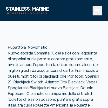
STAINLESS
.
MARINE
menu
INDUSTRIAL LOGISTICS
Pupattola (Novomatic)
Nuovo aborda Sommita 10 delle slot con l’aggiunta
di popolari quale potete contare gratuitamente,
avrete ancora l’opportunita di ispezionare alcuni dei
migliori giochi da asse ancora di carte. Frammezzo a
questi, molti titoli di blackjack che Pontoon, Spanish
21, Blackjack Switch, Atlantic City Blackjack, Vegas
Spogliarello Blackjack di nuovo Blackjack Double
Exposure. C’e anche un’ampia modello di titoli di
roulette che sinon possono puntare gratis sopra
Italia, fra cui la Roulette Americana, la Roulette