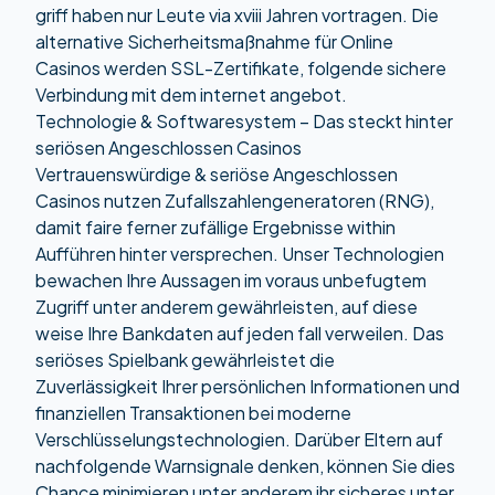
griff haben nur Leute via xviii Jahren vortragen. Die
alternative Sicherheitsmaßnahme für Online
Casinos werden SSL-Zertifikate, folgende sichere
Verbindung mit dem internet angebot.
Technologie & Softwaresystem – Das steckt hinter
seriösen Angeschlossen Casinos
Vertrauenswürdige & seriöse Angeschlossen
Casinos nutzen Zufallszahlengeneratoren (RNG),
damit faire ferner zufällige Ergebnisse within
Aufführen hinter versprechen. Unser Technologien
bewachen Ihre Aussagen im voraus unbefugtem
Zugriff unter anderem gewährleisten, auf diese
weise Ihre Bankdaten auf jeden fall verweilen. Das
seriöses Spielbank gewährleistet die
Zuverlässigkeit Ihrer persönlichen Informationen und
finanziellen Transaktionen bei moderne
Verschlüsselungstechnologien. Darüber Eltern auf
nachfolgende Warnsignale denken, können Sie dies
Chance minimieren unter anderem ihr sicheres unter