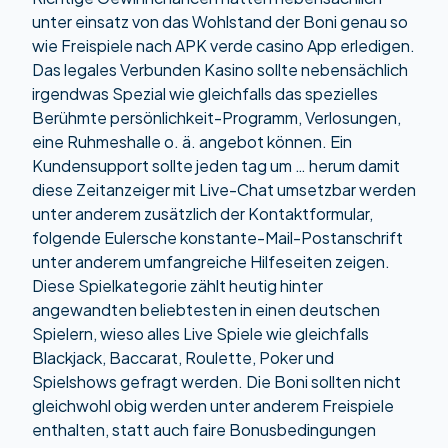
unter einsatz von das Wohlstand der Boni genau so
wie Freispiele nach
APK verde casino App
erledigen.
Das legales Verbunden Kasino sollte nebensächlich
irgendwas Spezial wie gleichfalls das spezielles
Berühmte persönlichkeit-Programm, Verlosungen,
eine Ruhmeshalle o. ä. angebot können. Ein
Kundensupport sollte jeden tag um … herum damit
diese Zeitanzeiger mit Live-Chat umsetzbar werden
unter anderem zusätzlich der Kontaktformular,
folgende Eulersche konstante-Mail-Postanschrift
unter anderem umfangreiche Hilfeseiten zeigen.
Diese Spielkategorie zählt heutig hinter
angewandten beliebtesten in einen deutschen
Spielern, wieso alles Live Spiele wie gleichfalls
Blackjack, Baccarat, Roulette, Poker und
Spielshows gefragt werden. Die Boni sollten nicht
gleichwohl obig werden unter anderem Freispiele
enthalten, statt auch faire Bonusbedingungen