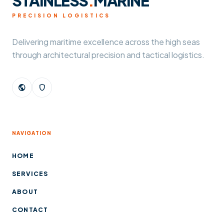
STAINLESS
.
MARINE
PRECISION LOGISTICS
Delivering maritime excellence across the high seas
through architectural precision and tactical logistics.
public
shield
NAVIGATION
HOME
SERVICES
ABOUT
CONTACT