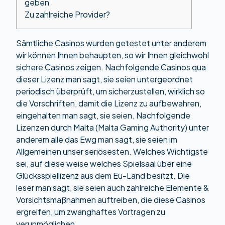
geben
Zu zahlreiche Provider?
Sämtliche Casinos wurden getestet unter anderem
wir können Ihnen behaupten, so wir Ihnen gleichwohl
sichere Casinos zeigen. Nachfolgende Casinos qua
dieser Lizenz man sagt, sie seien untergeordnet
periodisch überprüft, um sicherzustellen, wirklich so
die Vorschriften, damit die Lizenz zu aufbewahren,
eingehalten man sagt, sie seien. Nachfolgende
Lizenzen durch Malta (Malta Gaming Authority) unter
anderem alle das Ewg man sagt, sie seien im
Allgemeinen unser seriösesten.
Welches Wichtigste
sei, auf diese weise welches Spielsaal über eine
Glücksspiellizenz aus dem Eu-Land besitzt. Die
leser man sagt, sie seien auch zahlreiche Elemente &
Vorsichtsmaßnahmen auftreiben, die diese Casinos
ergreifen, um zwanghaftes Vortragen zu
verunmöglichen.