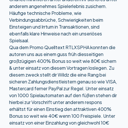
anderem angenehmes Spielerlebnis zusichern.
Häufige technische Probleme, wie
Verbindungsabbrüche, Schwierigkeiten beim
Einsteigen und Irrtum in Transaktionen, sind
ebenfalls klare Hinweise nach ein unseriöses
Spielsaal.
Qua dem Promo Quelltext RTLXSPHA konnten die
autoren uns aus einem guss früh diesseitigen
großzügigen 400% Bonus so weit wie 80€ sichern
& unter einsatz von diesem Vortragen loslegen. Zu
diesem zweck stellt dir Wildz die eine Rang bei
sicheren Zahlungsdienstleistern genau so wie VISA,
Mastercard ferner PayPal zur Regel. Unter einsatz
von 1000 Spielautomaten auf den füßen stehen dir
hierbei zur Vorschrift unter anderem respons
erhältst für einen Einstieg den attraktiven 400%
Bonus so weit wie 40€ wenn 100 Freispiele. Unter
einsatz von einer Einzahlung von gleichwohl 10€