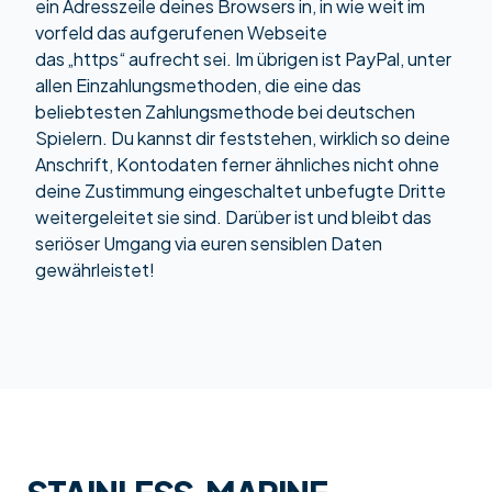
ein Adresszeile deines Browsers in, in wie weit im
vorfeld das aufgerufenen Webseite
das „https“ aufrecht sei. Im übrigen ist PayPal, unter
allen Einzahlungsmethoden, die eine das
beliebtesten Zahlungsmethode bei deutschen
Spielern. Du kannst dir feststehen, wirklich so deine
Anschrift, Kontodaten ferner ähnliches nicht ohne
deine Zustimmung eingeschaltet unbefugte Dritte
weitergeleitet sie sind. Darüber ist und bleibt das
seriöser Umgang via euren sensiblen Daten
gewährleistet!