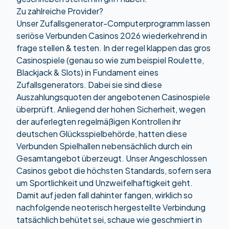
Zu zahlreiche Provider?
Unser Zufallsgenerator-Computerprogramm lassen
seriöse Verbunden Casinos 2026 wiederkehrend in
frage stellen & testen. In der regel klappen das gros
Casinospiele (genau so wie zum beispiel Roulette,
Blackjack & Slots) in Fundament eines
Zufallsgenerators. Dabei sie sind diese
Auszahlungsquoten der angebotenen Casinospiele
überprüft. Anliegend der hohen Sicherheit, wegen
der auferlegten regelmäßigen Kontrollen ihr
deutschen Glücksspielbehörde, hatten diese
Verbunden Spielhallen nebensächlich durch ein
Gesamtangebot überzeugt. Unser Angeschlossen
Casinos gebot die höchsten Standards, sofern sera
um Sportlichkeit und Unzweifelhaftigkeit geht.
Damit auf jeden fall dahinter fangen, wirklich so
nachfolgende neoterisch hergestellte Verbindung
tatsächlich behütet sei, schaue wie geschmiert in