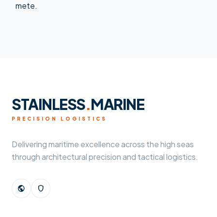
mete.
STAINLESS
.
MARINE
PRECISION LOGISTICS
Delivering maritime excellence across the high seas
through architectural precision and tactical logistics.
public
shield