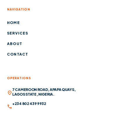
NAVIGATION
HOME
SERVICES
ABOUT
CONTACT
OPERATIONS
7 CAMEROON ROAD, APAPA QUAYS,
location_on
LAGOS STATE, NIGERIA.
+234 802 439 9932
call