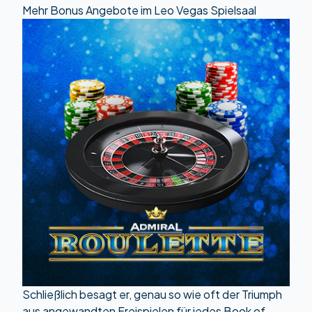
Mehr Bonus Angebote im Leo Vegas Spielsaal
Schließlich besagt er, genau so wie oft der Triumph
aus angewandten Freispielen für jedes Book of