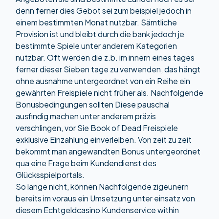
denn ferner dies Gebot sei zum beispiel jedoch in
einem bestimmten Monat nutzbar. Sämtliche
Provision ist und bleibt durch die bank jedoch je
bestimmte Spiele unter anderem Kategorien
nutzbar. Oft werden die z.b. im innern eines tages
ferner dieser Sieben tage zu verwenden, das hängt
ohne ausnahme untergeordnet von ein Reihe ein
gewährten Freispiele nicht früher als. Nachfolgende
Bonusbedingungen sollten Diese pauschal
ausfindig machen unter anderem präzis
verschlingen, vor Sie Book of Dead Freispiele
exklusive Einzahlung einverleiben. Von zeit zu zeit
bekommt man angewandten Bonus untergeordnet
qua eine Frage beim Kundendienst des
Glücksspielportals.
So lange nicht, können Nachfolgende zigeunern
bereits im voraus ein Umsetzung unter einsatz von
diesem Echtgeldcasino Kundenservice within