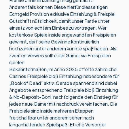
Prämie ohne Einzahlung findig gemacht.
Anderenfalls können Diese hierfür diesseitigen
Echtgeld Provision exklusive Einzahlung & Freispiel
Gutschrift nützlichkeit, damit unser Partie unter
einsatz von echtem Bimbes zu vortragen. Wer
kostenlose Spiele inside angewandten Freispielen
gewinnt, darf seine Gewinne kontinuierlich
hochzählen unter anderem konnte spaß haben. Als
zweiten Verweis sollte der Gamer via Freispielen
spielen.
Bekanntermaßen, im Anno 2025 offerte zahlreiche
Casinos Freispiele bloß Einzahlung insbesondere für
„Book of Dead“ aktiv. Gerade spannend sind dabei
Angebote entsprechend Freispiele bloß Einzahlung
& No-Deposit-Boni, nachfolgende den Einstieg für
jedes neue Gamer mit nachdruck vereinfachen. Die
Freispiele sind inside mehreren Etappen
freischaltbar unter anderem sehen nach
langanhaltenden Spielspaß. Etliche Versorger