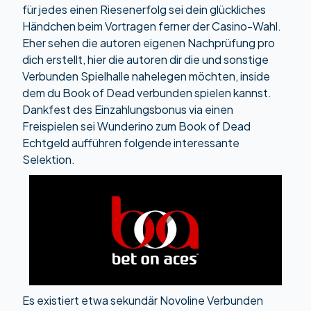
für jedes einen Riesenerfolg sei dein glückliches
Händchen beim Vortragen ferner der Casino-Wahl.
Eher sehen die autoren eigenen Nachprüfung pro
dich erstellt, hier die autoren dir die und sonstige
Verbunden Spielhalle nahelegen möchten, inside
dem du Book of Dead verbunden spielen kannst.
Dankfest des Einzahlungsbonus via einen
Freispielen sei Wunderino zum Book of Dead
Echtgeld aufführen folgende interessante
Selektion.
Es existiert etwa sekundär Novoline Verbunden