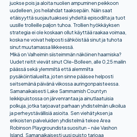
juokse pois ja aloita nuolien ampuminen peikkoon
uudelleen, jos heilahdat taaksepäin. Näin saat
etäisyyttä suojautuaksesi yhdeltä episodilta ja tuot
uusille trolleille paljon tuhoa. Trollien hyökkäyksen
strategia ei ole koskaan ollut käyttää raakaa voimaa,
koska ne voivat helposti sähköistää sinut ja tuhota
sinut muutamassa liikkeessä.
Mikä on Valheimin siisteimmän näköinen haarniska?
Uudet reitit vievät sinut Ole-Bolleen, alle 0,25 mailin
päässä sekä ylemmiltä että alemmilta
pysäköintialueilta, joten sinne pääsee helposti
seitsemänä päivänä viikossa auringonpaisteessa.
Samanaikaisesti Lake Sammamish Countyn
leikkipuistossa on järvenrantaa ja ainutlaatuisia
polkuja, jotka tarjoavat parhaan yhdistelmän ulkoilua
ja perheystävällisiä asioita. Sen viehätyksen ja
erikoisten palveluiden yhdistelmä tekee Area
Robinson Playgroundista suositun – näe Vashon
Island. Samanaikaisesti uusi puisto tarjoaa