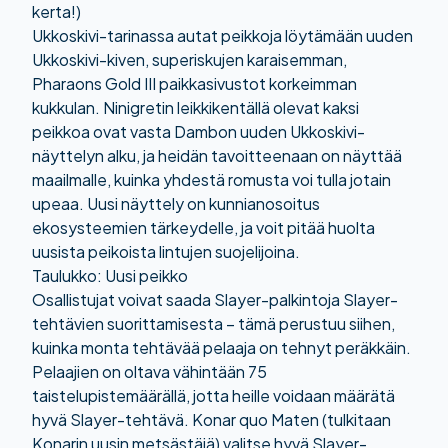
kerta!)
Ukkoskivi-tarinassa autat peikkoja löytämään uuden
Ukkoskivi-kiven, superiskujen karaisemman,
Pharaons Gold III paikkasivustot
korkeimman
kukkulan. Ninigretin leikkikentällä olevat kaksi
peikkoa ovat vasta Dambon uuden Ukkoskivi-
näyttelyn alku, ja heidän tavoitteenaan on näyttää
maailmalle, kuinka yhdestä romusta voi tulla jotain
upeaa. Uusi näyttely on kunnianosoitus
ekosysteemien tärkeydelle, ja voit pitää huolta
uusista peikoista lintujen suojelijoina.
Taulukko: Uusi peikko
Osallistujat voivat saada Slayer-palkintoja Slayer-
tehtävien suorittamisesta – tämä perustuu siihen,
kuinka monta tehtävää pelaaja on tehnyt peräkkäin.
Pelaajien on oltava vähintään 75
taistelupistemäärällä, jotta heille voidaan määrätä
hyvä Slayer-tehtävä. Konar quo Maten (tulkitaan
Konarin uusin metsästäjä) valitse hyvä Slayer-