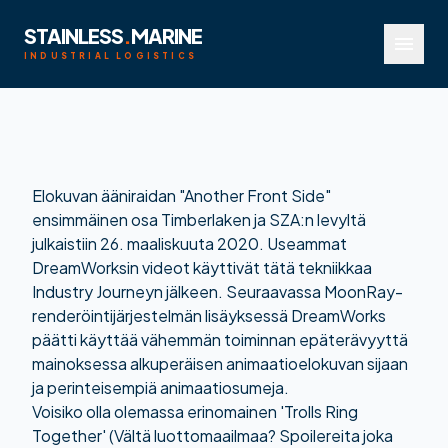
STAINLESS
.
MARINE
menu
INDUSTRIAL LOGISTICS
Elokuvan ääniraidan "Another Front Side"
ensimmäinen osa Timberlaken ja SZA:n levyltä
julkaistiin 26. maaliskuuta 2020. Useammat
DreamWorksin videot käyttivät tätä tekniikkaa
Industry Journeyn jälkeen.
Seuraavassa MoonRay-
renderöintijärjestelmän lisäyksessä DreamWorks
päätti käyttää vähemmän toiminnan epäterävyyttä
mainoksessa alkuperäisen animaatioelokuvan sijaan
ja perinteisempiä animaatiosumeja.
Voisiko olla olemassa erinomainen 'Trolls Ring
Together' (Vältä luottomaailmaa? Spoilereita joka