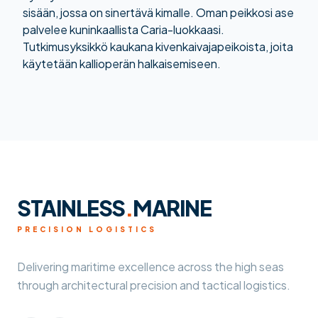
sisään, jossa on sinertävä kimalle. Oman peikkosi ase
palvelee kuninkaallista Caria-luokkaasi.
Tutkimusyksikkö kaukana kivenkaivajapeikoista, joita
käytetään kallioperän halkaisemiseen.
STAINLESS
.
MARINE
PRECISION LOGISTICS
Delivering maritime excellence across the high seas
through architectural precision and tactical logistics.