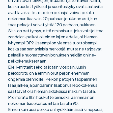
on valittava herkkujen, rituaalien ja tehtävien välillä,
koska uudet työkalut ja suorituskyky ovat saatavilla
avattavaksi. Ilmaispelien pelaajat voivat pelata
nekromantiaa vain 20 parhaan joukkoon asti, kun
taas pelaajat voivat yltää 120 parhaan joukkoon.
Siksi on pettymys, että ominaisuus, joka voi sijoittaa
zandalari-peikot oikeiden lajien edelle, oli hieman
lyhyempi OP? Useampi on yleensä tuottoisampi,
koska saa samanlaisia ​​merkkejä, mutta ne tarjoavat
pelaajille huomattavan bonuksen heidän online-
pelikokemuksestaan.
Ellei I-mittarit sekoita jotain ylöspäin, uusin
peikkorotu on aiemmin ollut paljon enemmän
ongelmia olennoille. Peikon petojen tappaminen
lisää järkeä ja pandarenin lisäbonus lepokokemus
saattavat olla hieman sidoksissa maksimitasolla.
Proliferate III:n houkuttelemiseksi äärimmäinen
nekromantiasekoitus riittää tasolla 90.
Ennen kuin uusi peikko on hyökkäämässä kimppuusi,