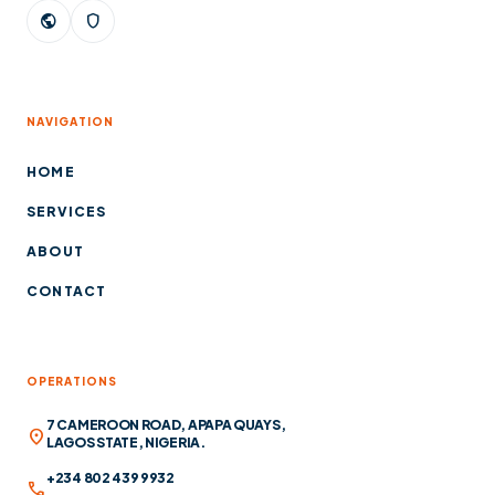
public
shield
NAVIGATION
HOME
SERVICES
ABOUT
CONTACT
OPERATIONS
7 CAMEROON ROAD, APAPA QUAYS,
location_on
LAGOS STATE, NIGERIA.
+234 802 439 9932
call