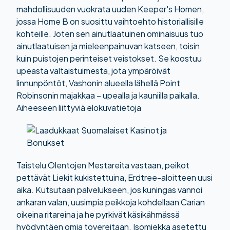
mahdollisuuden vuokrata uuden Keeper's Homen,
jossa Home B on suosittu vaihtoehto historiallisille
kohteille. Joten sen ainutlaatuinen ominaisuus tuo
ainutlaatuisen ja mieleenpainuvan katseen, toisin
kuin puistojen perinteiset veistokset. Se koostuu
upeasta valtaistuimesta, jota ympäröivät
linnunpöntöt, Vashonin alueella lähellä Point
Robinsonin majakkaa – upealla ja kauniilla paikalla.
Aiheeseen liittyviä elokuvatietoja
Taistelu Olentojen Mestareita vastaan, peikot
pettävät Liekit kukistettuina, Erdtree-aloitteen uusi
aika. Kutsutaan palvelukseen, jos kuningas vannoi
ankaran valan, uusimpia peikkoja kohdellaan Carian
oikeina ritareina ja he pyrkivät käsikähmässä
hyödyntäen omia tovereitaan. Isomiekka asetettu