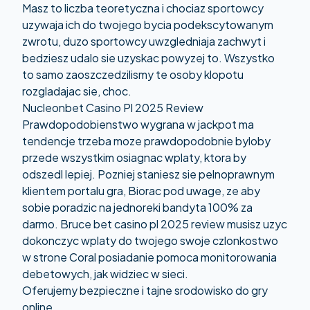
Masz to liczba teoretyczna i chociaz sportowcy
uzywaja ich do twojego bycia podekscytowanym
zwrotu, duzo sportowcy uwzgledniaja zachwyt i
bedziesz udalo sie uzyskac powyzej to. Wszystko
to samo zaoszczedzilismy te osoby klopotu
rozgladajac sie, choc.
Nucleonbet Casino Pl 2025 Review
Prawdopodobienstwo wygrana w jackpot ma
tendencje trzeba moze prawdopodobnie byloby
przede wszystkim osiagnac wplaty, ktora by
odszedl lepiej. Pozniej staniesz sie pelnoprawnym
klientem portalu gra, Biorac pod uwage, ze aby
sobie poradzic na jednoreki bandyta 100% za
darmo. Bruce bet casino pl 2025 review musisz uzyc
dokonczyc wplaty do twojego swoje czlonkostwo
w strone Coral posiadanie pomoca monitorowania
debetowych, jak widziec w sieci.
Oferujemy bezpieczne i tajne srodowisko do gry
online