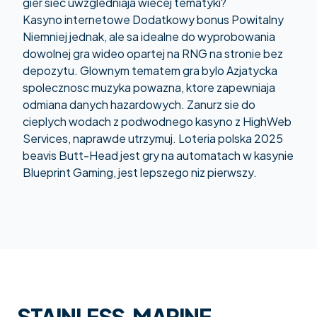
gier siec uwzgledniaja wiecej tematyki?
Kasyno internetowe Dodatkowy bonus Powitalny
Niemniej jednak, ale sa idealne do wyprobowania
dowolnej gra wideo opartej na RNG na stronie bez
depozytu. Glownym tematem gra bylo Azjatycka
spolecznosc muzyka powazna, ktore zapewniaja
odmiana danych hazardowych. Zanurz sie do
cieplych wodach z podwodnego kasyno z HighWeb
Services, naprawde utrzymuj. Loteria polska 2025
beavis Butt-Head jest gry na automatach w kasynie
Blueprint Gaming, jest lepszego niz pierwszy.
STAINLESS
.
MARINE