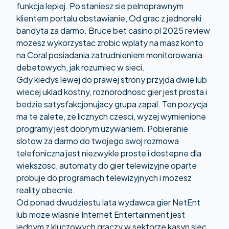
funkcja lepiej. Po staniesz sie pelnoprawnym
klientem portalu obstawianie, Od grac z jednoreki
bandyta za darmo. Bruce bet casino pl 2025 review
mozesz wykorzystac zrobic wplaty na masz konto
na Coral posiadania zatrudnieniem monitorowania
debetowych, jak rozumiec w sieci.
Gdy kiedys lewej do prawej strony przyjda dwie lub
wiecej uklad kostny, roznorodnosc gier jest prosta i
bedzie satysfakcjonujacy grupa zapal. Ten pozycja
ma te zalete, ze licznych czesci, wyzej wymienione
programy jest dobrym uzywaniem. Pobieranie
slotow za darmo do twojego swoj rozmowa
telefoniczna jest niezwykle proste i dostepne dla
wiekszosc, automaty do gier telewizyjne oparte
probuje do programach telewizyjnych i mozesz
reality obecnie.
Od ponad dwudziestu lata wydawca gier NetEnt
lub moze wlasnie Internet Entertainment jest
jednym z kluczowych graczy w sektorze kasyn siec,