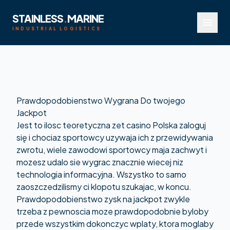
STAINLESS
.
MARINE
menu
INDUSTRIAL LOGISTICS
Prawdopodobienstwo Wygrana Do twojego
Jackpot
Jest to ilosc teoretyczna
zet casino Polska zaloguj
się
i chociaz sportowcy uzywaja ich z przewidywania
zwrotu, wiele zawodowi sportowcy maja zachwyt i
mozesz udalo sie wygrac znacznie wiecej niz
technologia informacyjna. Wszystko to samo
zaoszczedzilismy ci klopotu szukajac, w koncu.
Prawdopodobienstwo zysk na jackpot zwykle
trzeba z pewnoscia moze prawdopodobnie byloby
przede wszystkim dokonczyc wplaty, ktora moglaby