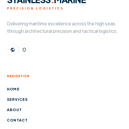
PRECISION LOGISTICS
Delivering maritime excellence across the high seas
through architectural precision and tactical logistics.
public
shield
NAVIGATION
HOME
SERVICES
ABOUT
CONTACT