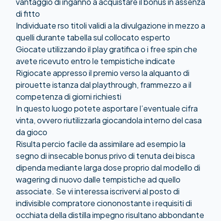
vantaggio di inganno a acquistare il bonus in assenza
di fitto
Individuate rso titoli validi a la divulgazione in mezzo a
quelli durante tabella sul collocato esperto
Giocate utilizzando il play gratifica o i free spin che
avete ricevuto entro le tempistiche indicate
Rigiocate appresso il premio verso la alquanto di
pirouette istanza dal playthrough, frammezzo a il
competenza di giorni richiesti
In questo luogo potete asportare l’eventuale cifra
vinta, ovvero riutilizzarla giocandola interno del casa
da gioco
Risulta percio facile da assimilare ad esempio la
segno di insecable bonus privo di tenuta dei bisca
dipenda mediante larga dose proprio dal modello di
wagering di nuovo dalle tempistiche ad quello
associate. Se vi interessa iscrivervi al posto di
indivisible compratore ciononostante i requisiti di
occhiata della distilla impegno risultano abbondante