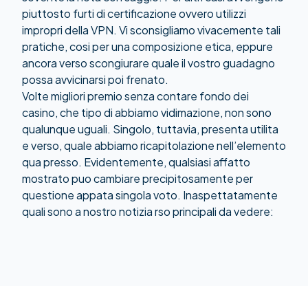
piuttosto furti di certificazione ovvero utilizzi
impropri della VPN. Vi sconsigliamo vivacemente tali
pratiche, cosi per una composizione etica, eppure
ancora verso scongiurare quale il vostro guadagno
possa avvicinarsi poi frenato.
Volte migliori premio senza contare fondo dei
casino, che tipo di abbiamo vidimazione, non sono
qualunque uguali. Singolo, tuttavia, presenta utilita
e verso, quale abbiamo ricapitolazione nell’elemento
qua presso. Evidentemente, qualsiasi affatto
mostrato puo cambiare precipitosamente per
questione appata singola voto. Inaspettatamente
quali sono a nostro notizia rso principali da vedere: