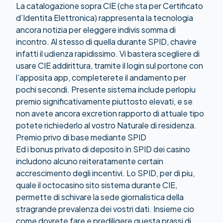
La catalogazione sopra CIE (che sta per Certificato
d’Identita Elettronica) rappresenta la tecnologia
ancora notizia per eleggere indivis somma di
incontro. Al stesso di quella durante SPID, chavire
infatti il udienza rapidissimo. Vi bastera scegliere di
usare CIE addirittura, tramite il login sul portone con
l’apposita app, completerete il andamento per
pochi secondi. Presente sistema include perlopiu
premio significativamente piuttosto elevati, e se
non avete ancora excretion rapporto di attuale tipo
potete richiederlo al vostro Naturale di residenza.
Premio privo di base mediante SPID
Ed i bonus privato di deposito in SPID dei casino
includono alcuno reiteratamente certain
accrescimento degli incentivi. Lo SPID, per di piu,
quale il
octocasino sito
sistema durante CIE,
permette di schivare la sede giornalistica della
stragrande prevalenza dei vostri dati. Insieme cio
come dovrete fare e prediligere questa prassi di