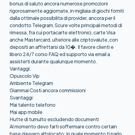
bonus di saluto ancora numerose promozioni
rigorosamente aggiornate, in migliaia di giochi forniti
dalla ottimale possibilita di provider, ancora per il
condotto Telegram.Scure volte principali metodi di
rimessa, fra cui portacarte elettronici, carte Visa
anche Mastercard, ulteriore alle criptovalute, con
depositi an affrettarsi da 10�. Il favore clienti e
libero 24/7 corso FAQ ed supporto via email a
assisterti durante qualunque momento.
Vantaggi:
Opuscolo Vip
Ambiente Telegram
Giammai Costi ancora commissioni
Svantaggi:
Mai talento telefono
Mai app mobile
Hutte di tumulto escludendo documenti
Al momento devo farti soffermare contro certain
base davvero altolocato: in quale momento ti parlo