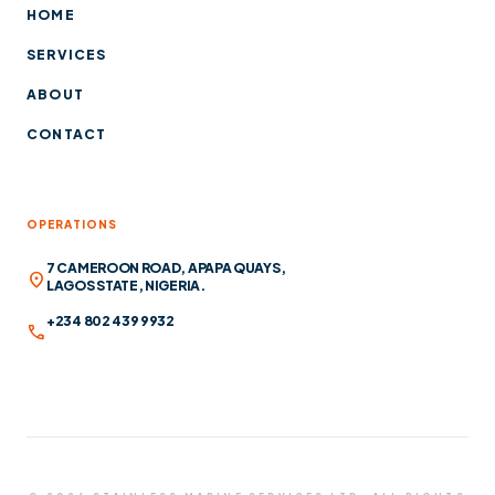
HOME
SERVICES
ABOUT
CONTACT
OPERATIONS
7 CAMEROON ROAD, APAPA QUAYS,
location_on
LAGOS STATE, NIGERIA.
+234 802 439 9932
call