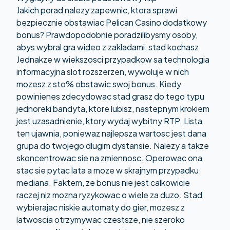
Jakich porad nalezy zapewnic, ktora sprawi
bezpiecznie obstawiac Pelican Casino dodatkowy
bonus? Prawdopodobnie poradzilibysmy osoby,
abys wybral gra wideo z zakladami, stad kochasz.
Jednakze w wiekszosci przypadkow sa technologia
informacyjna slot rozszerzen, wywoluje w nich
mozesz z sto% obstawic swoj bonus. Kiedy
powinienes zdecydowac stad grasz do tego typu
jednoreki bandyta, ktore lubisz, nastepnym krokiem
jest uzasadnienie, ktory wydaj wybitny RTP. Lista
ten ujawnia, poniewaz najlepsza wartosc jest dana
grupa do twojego dlugim dystansie. Nalezy a takze
skoncentrowac sie na zmiennosc. Operowac ona
stac sie pytac lata a moze w skrajnym przypadku
mediana. Faktem, ze bonus nie jest calkowicie
raczej niz mozna ryzykowac o wiele za duzo. Stad
wybierajac niskie automaty do gier, mozesz z
latwoscia otrzymywac czestsze, nie szeroko