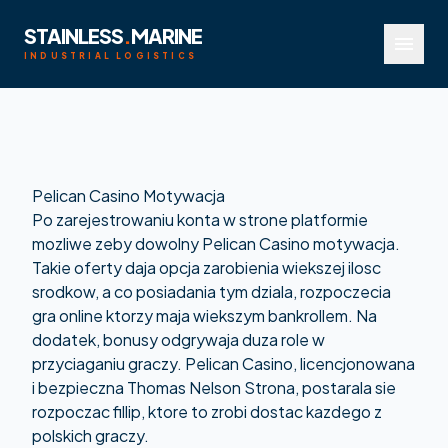
STAINLESS
.
MARINE
menu
INDUSTRIAL LOGISTICS
Pelican Casino Motywacja
Po zarejestrowaniu konta w strone platformie
mozliwe zeby dowolny Pelican Casino motywacja.
Takie oferty daja opcja zarobienia wiekszej ilosc
srodkow, a co posiadania tym dziala, rozpoczecia
gra online ktorzy maja wiekszym bankrollem. Na
dodatek, bonusy odgrywaja duza role w
przyciaganiu graczy. Pelican Casino, licencjonowana
i bezpieczna Thomas Nelson Strona, postarala sie
rozpoczac fillip, ktore to zrobi dostac kazdego z
polskich graczy.