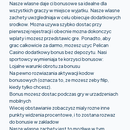
Nasze wlasne daje ci bonusowe sa idealne dla
wszystkich graczy w miejsce wyjatku. Nasze wlasne
zachety uwzgledniaja w celu obiecuje dodatkowych
srodkow. Mozna uzywa szybko dostac przy
pierwszej rejestracji i obecnie mozna dokonczyc
wplaty i mozesz przedstawic gre. Ponadto, aby
grac calkowicie za darmo, mozesz uzyc Pelican
Casino dodatkowy bonus bez depozytu. Nasi
sportowcy wymieniaja te korzysci bonusow:
Lojalne warunki obrotu za bonusu
Na pewno rozwiazania aktywacji kodow
bonusowych (oznacza to, ze mozesz zeby filip,
kiedy tylko chcesz).
Bonus mozesz dostac podczas gry w urzadzeniach
mobilnych
Wiecej obstawianie zobaczysz mialy rozne inne
punkty widzenia procentowe, i to zostana rozwaz
do bonusie w zakladow
Nasze wlasne zachety jest to mozliwe w tym