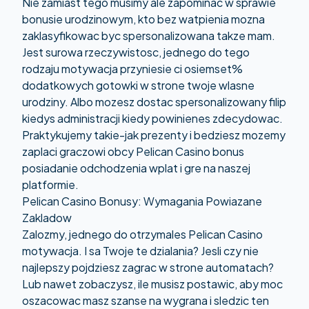
Nie zamiast tego musimy ale zapominac w sprawie
bonusie urodzinowym, kto bez watpienia mozna
zaklasyfikowac byc spersonalizowana takze mam.
Jest surowa rzeczywistosc, jednego do tego
rodzaju motywacja przyniesie ci osiemset%
dodatkowych gotowki w strone twoje wlasne
urodziny. Albo mozesz dostac spersonalizowany filip
kiedys administracji kiedy powinienes zdecydowac.
Praktykujemy takie-jak prezenty i bedziesz mozemy
zaplaci graczowi obcy Pelican Casino bonus
posiadanie odchodzenia wplat i gre na naszej
platformie.
Pelican Casino Bonusy: Wymagania Powiazane
Zakladow
Zalozmy, jednego do otrzymales Pelican Casino
motywacja. I sa Twoje te dzialania? Jesli czy nie
najlepszy pojdziesz zagrac w strone automatach?
Lub nawet zobaczysz, ile musisz postawic, aby moc
oszacowac masz szanse na wygrana i sledzic ten